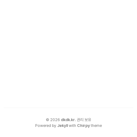
©
2026
dkdk.kr
.
권리 보유
Powered by
Jekyll
with
Chirpy
theme