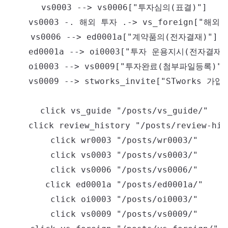
    vs0003 --> vs0006["투자심의(표결)"]

    vs0003 -. 해외 투자 .-> vs_foreign["해외
    vs0006 --> ed0001a["계약품의(전자결재)"]

    ed0001a --> oi0003["투자 운용지시(전자결재)"
    oi0003 --> vs0009["투자완료(첨부파일등록)"]

    vs0009 --> stworks_invite["STworks 가입
    click vs_guide "/posts/vs_guide/"

    click review_history "/posts/review-hist
    click wr0003 "/posts/wr0003/"

    click vs0003 "/posts/vs0003/"

    click vs0006 "/posts/vs0006/"

    click ed0001a "/posts/ed0001a/"

    click oi0003 "/posts/oi0003/"

    click vs0009 "/posts/vs0009/"
