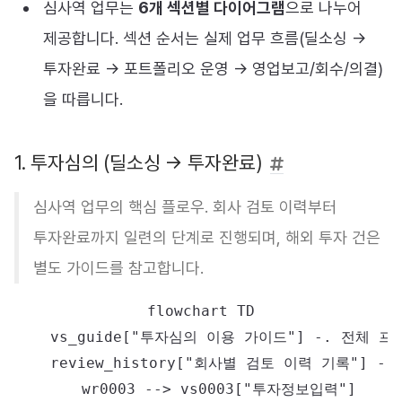
심사역 업무는
6개 섹션별 다이어그램
으로 나누어
제공합니다. 섹션 순서는 실제 업무 흐름(딜소싱 →
투자완료 → 포트폴리오 운영 → 영업보고/회수/의결)
을 따릅니다.
1. 투자심의 (딜소싱 → 투자완료)
심사역 업무의 핵심 플로우. 회사 검토 이력부터
투자완료까지 일련의 단계로 진행되며, 해외 투자 건은
별도 가이드를 참고합니다.
flowchart TD

    vs_guide["투자심의 이용 가이드"] -. 전체 프로세
    review_history["회사별 검토 이력 기록"] --
    wr0003 --> vs0003["투자정보입력"]
