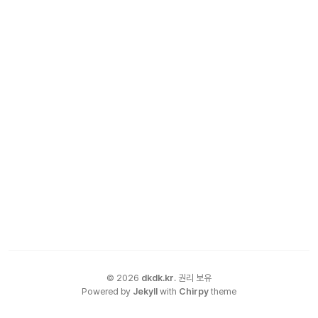
©
2026
dkdk.kr
.
권리 보유
Powered by
Jekyll
with
Chirpy
theme