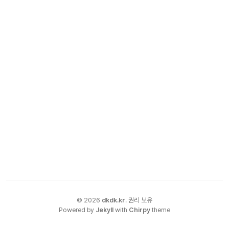
©
2026
dkdk.kr
.
권리 보유
Powered by
Jekyll
with
Chirpy
theme