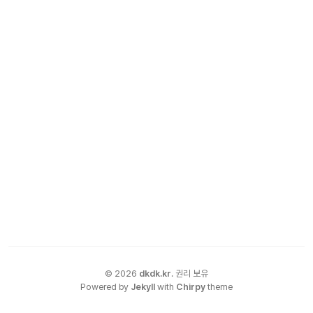
©
2026
dkdk.kr
.
권리 보유
Powered by
Jekyll
with
Chirpy
theme