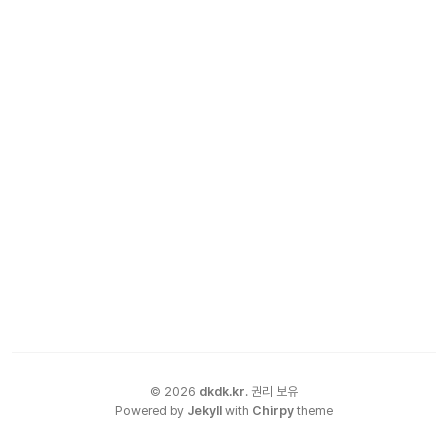
©
2026
dkdk.kr
.
권리 보유
Powered by
Jekyll
with
Chirpy
theme