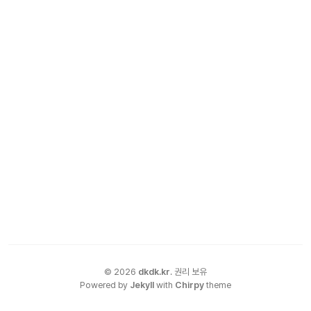
©
2026
dkdk.kr
.
권리 보유
Powered by
Jekyll
with
Chirpy
theme