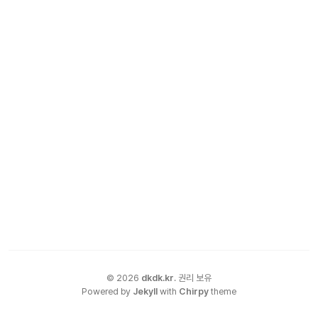
©
2026
dkdk.kr
.
권리 보유
Powered by
Jekyll
with
Chirpy
theme