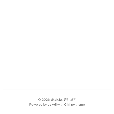
©
2026
dkdk.kr
.
권리 보유
Powered by
Jekyll
with
Chirpy
theme