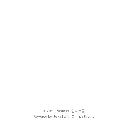
©
2026
dkdk.kr
.
권리 보유
Powered by
Jekyll
with
Chirpy
theme