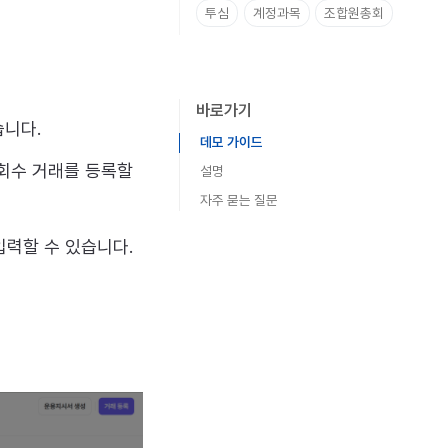
투심
계정과목
조합원총회
바로가기
습니다.
데모 가이드
 회수 거래를 등록할
설명
자주 묻는 질문
전환거래 등록하기
거래 내역 수정하기
입력할 수 있습니다.
1. 주식전환 거래 등록하기
2. 전환사채전환 거래 등록하기
3. SAFE전환 거래 등록하기
4. 워런트행사 거래 등록하기
5. 투자 조건 추가 드로어 정리