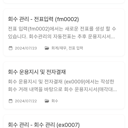
가능합니다. 회계기준과 회계원장을 등록할 수
있습니다. 회계기준 등록 회계기준의 [등록] 버튼을
회수 관리 - 전표입력 (fm0002)
클릭하면 우측에 드...
전표 입력(fm0002)에서는 새로운 전표를 생성 할 수
있습니다. 회수관리의 자동전표는 추후 운용지시서
메뉴에서 제공 될 예정입니다. 동영상 설명 전표 입력
2024/07/23
회계/재무, 전표 입력
(fm0002)은 회계/재무 &gt; 전표 &gt; 전표 입력 을
통해서 접근 가능합니다. 전표는 재원 내 회계원장별로
작성할 수 있습니다. 회계원장별로 기존에 설정된...
회수 운용지시 및 전자결재
회수 운용지시 및 전자결재 (ex0009)에서는 작성한
회수 거래 내역을 바탕으로 회수 운용지시서(매각대금
운용지시서)를 등록하는 방법과 등록한 운용지시서에
2024/07/22
회수
대한 전자결재를 상신하는 방법을 설명합니다. 설명
투자/회수 &gt; 회수 관리에서 기 작성한 회수
거래내역에 대한 회수 운용지시서를 등록할 수
회수 관리 - 회수 관리 (ex0007)
있습니다. 회수 운용지시서(매각대금 운용...