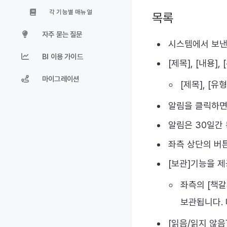
각 기능별 매뉴얼
목록
자주 묻는 질문
시스템에서 보낸
BI 이용 가이드
[제목], [내용],
마이그레이션
[제목], [유
알림을 클릭하면
알림은 30일간
좌측 상단의 버튼
[보관]기능을 
좌측의 [책갈
보관됩니다. 
[읽음/읽지 않음