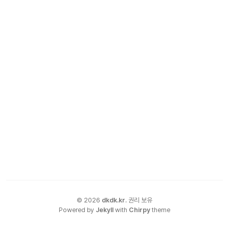
©
2026
dkdk.kr
.
권리 보유
Powered by
Jekyll
with
Chirpy
theme