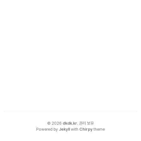
©
2026
dkdk.kr
.
권리 보유
Powered by
Jekyll
with
Chirpy
theme